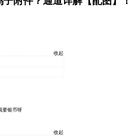
鸽子附件？通道详解【配图】！
收起
我要银币呀
收起