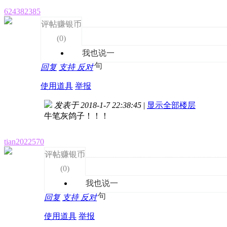
624382385
评帖赚银币
(
0
)
我也说一
句
回复
支持
反对
使用道具
举报
发表于 2018-1-7 22:38:45
|
显示全部楼层
牛笔灰鸽子！！！
tian2022570
评帖赚银币
(
0
)
我也说一
句
回复
支持
反对
使用道具
举报