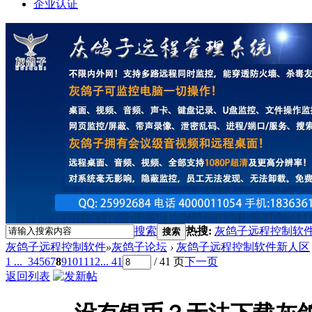
企业认证
搜索
热搜:
灰鸽子远程控制软
搜索
灰鸽子远程控制软件
»
灰鸽子论坛
›
灰鸽子远程控制软件新人区
1 ...
3
4
5
6
7
8
9
10
11
12
... 41
/ 41 页
下一页
返回列表