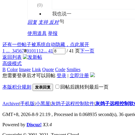
(
0
)
我也说一
句
回复
支持
反对
使用道具
举报
还有一些帖子被系统自动隐藏，点此展开
1 ...
3
4
5
6
7
8
9
10
11
12
... 41
/ 41 页
下一页
返回列表
高级模式
B
Color
Image
Link
Quote
Code
Smilies
您需要登录后才可以回帖
登录
|
立即注册
本版积分规则
回帖后跳转到最后一页
发表回复
Archiver
|
手机版
|
小黑屋
|
灰鸽子远程控制软件
|
灰鸽子远程控制软
GMT+8, 2026-8-9 21:19
, Processed in 0.068935 second(s), 36 queri
Powered by
Discuz!
X3.4
Copyright © 2001-2021, Tencent Cloud.