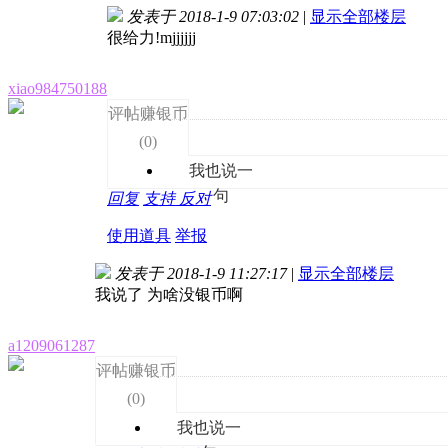
发表于 2018-1-9 07:03:02
|
显示全部楼层
很给力!mjjjjjj
xiao984750188
评帖赚银币
(
0
)
我也说一
句
回复
支持
反对
使用道具
举报
发表于 2018-1-9 11:27:17
|
显示全部楼层
我说了 为啥没银币啊
a1209061287
评帖赚银币
(
0
)
我也说一