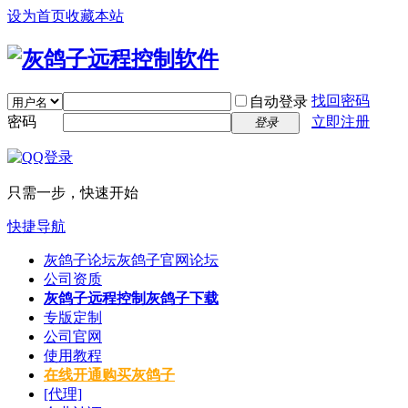
设为首页
收藏本站
找回密码
自动登录
密码
立即注册
登录
只需一步，快速开始
快捷导航
灰鸽子论坛
灰鸽子官网论坛
公司资质
灰鸽子远程控制
灰鸽子下载
专版定制
公司官网
使用教程
在线开通
购买灰鸽子
[代理]