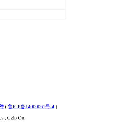
件
(
鲁ICP备14000061号-4
)
es , Gzip On.