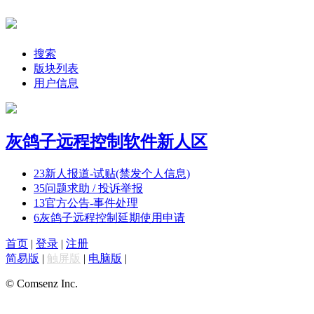
搜索
版块列表
用户信息
灰鸽子远程控制软件新人区
23
新人报道-试贴(禁发个人信息)
35
问题求助 / 投诉举报
13
官方公告-事件处理
6
灰鸽子远程控制延期使用申请
首页
|
登录
|
注册
简易版
|
触屏版
|
电脑版
|
© Comsenz Inc.