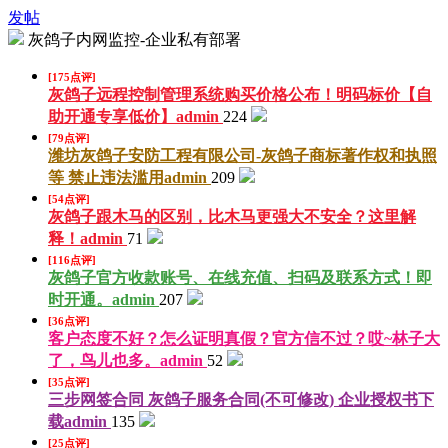
发帖
灰鸽子内网监控-企业私有部署
[175点评]
灰鸽子远程控制管理系统购买价格公布！明码标价【自
助开通专享低价】
admin
224
[79点评]
潍坊灰鸽子安防工程有限公司-灰鸽子商标著作权和执照
等 禁止违法滥用
admin
209
[54点评]
灰鸽子跟木马的区别，比木马更强大不安全？这里解
释！
admin
71
[116点评]
灰鸽子官方收款账号、在线充值、扫码及联系方式！即
时开通。
admin
207
[36点评]
客户态度不好？怎么证明真假？官方信不过？哎~林子大
了，鸟儿也多。
admin
52
[35点评]
三步网签合同 灰鸽子服务合同(不可修改) 企业授权书下
载
admin
135
[25点评]