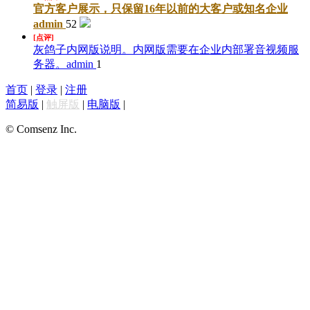
官方客户展示，只保留16年以前的大客户或知名企业
admin
52
[点评]
灰鸽子内网版说明。内网版需要在企业内部署音视频服
务器。
admin
1
首页
|
登录
|
注册
简易版
|
触屏版
|
电脑版
|
© Comsenz Inc.