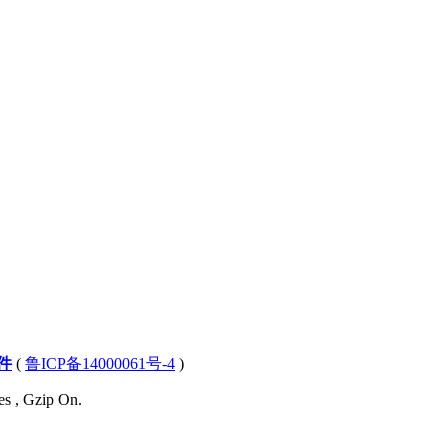
件
(
鲁ICP备14000061号-4
)
es , Gzip On.