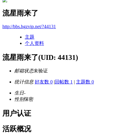
流星雨来了
http://bbs.hgzvip.net/?44131
主题
个人资料
流星雨来了
(UID: 44131)
邮箱状态
未验证
统计信息
好友数 0
|
回帖数 1
|
主题数 0
生日
-
性别
保密
用户认证
活跃概况