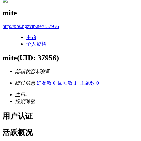
mite
http://bbs.hgzvip.net/?37956
主题
个人资料
mite
(UID: 37956)
邮箱状态
未验证
统计信息
好友数 0
|
回帖数 1
|
主题数 0
生日
-
性别
保密
用户认证
活跃概况