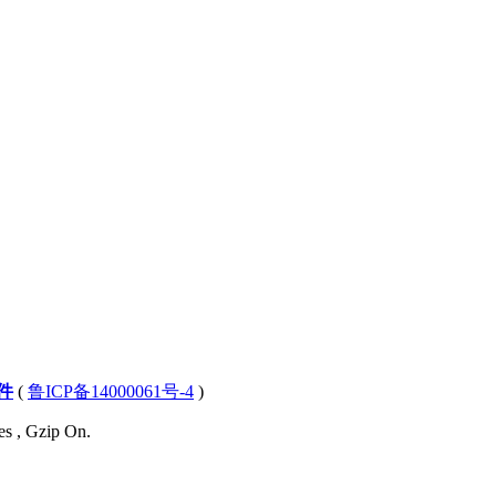
件
(
鲁ICP备14000061号-4
)
es , Gzip On.