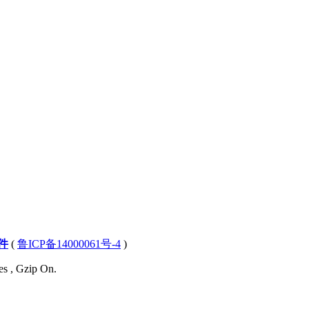
件
(
鲁ICP备14000061号-4
)
es , Gzip On.