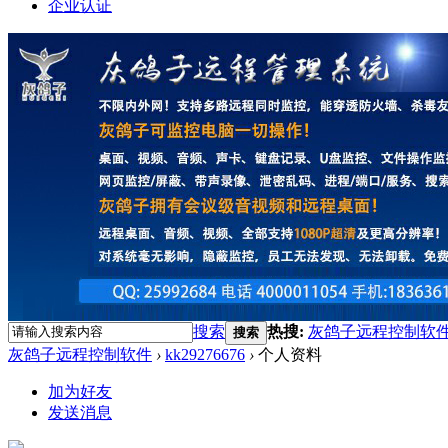
企业认证
搜索
热搜:
灰鸽子远程控制软
搜索
灰鸽子远程控制软件
›
kk29276676
›
个人资料
加为好友
发送消息