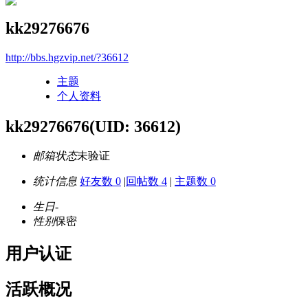
kk29276676
http://bbs.hgzvip.net/?36612
主题
个人资料
kk29276676
(UID: 36612)
邮箱状态
未验证
统计信息
好友数 0
|
回帖数 4
|
主题数 0
生日
-
性别
保密
用户认证
活跃概况