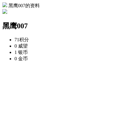
黑鹰007的资料
黑鹰007
71
积分
0
威望
1
银币
0
金币